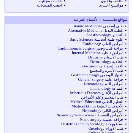
متاحف وفنـون
خدمات مجانيـة
مواقـــع أخــرى
اذهب للمنتديات
مواقع طــبــيــة » الأقسام الفرعية
طبي إسلامي Islamic Medicicne
الطب البديل Alternative Medicine
التخدير Anesthesiology
علوم طبية أساسية Basic Sciences
أمراض القلب Cardiology
جراحة قلب وصدر Cardiothoracic Surgery
أمراض داخلية Internal Medicine
طب الأسنان Dentistry
الجلدية Dermatology
الغدد الصماء Endocrinology
طب الأسرة والمجتمع
الجهاز الهضمي Gastroenterology
جراحة عامة General Surgery
أمراض الدم Hematology
المناعة Immunology
أمراض الإنتان Infectious Diseases
طب المختبر وعلم الأمراض
التعليم الطبي Medical Education
الأخلاقيات الطبية Medical Ethics
أمراض الكلى Nephrology
الأمراض العصبية Neurology/Neuroscience
جراحة عصبية Neurosurgery
نساء وولادة Obstetrics and Gynecology
طب الأورام Oncology
عيون Ophthalmology