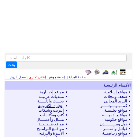
بحث
صفحة البداية
|
إضافة موقع
|
إعلان تجاري
|
سجل الزوار
الأقسام الرئيسية
مواقع إسلامية
مواقع إخبــارية
صحف ومجلات
منتديات عربيــة
البريد المجاني
بحـــث وأدلـــــة
كمــبــيـــوتـــــر
تجارة الكترونية
مواقع تعليميـة
إنترنت وشبكات
مواقـع أدبـيــــة
كتب ومكتبــات
مواقع حكومية
مـــال وأعمــــال
دول ومـــــــــدن
مواقع طــبــيــة
قبائـل وأســــر
مواقــع البرامــج
مواقع ريـاضيــة
الأسرة والترفيه