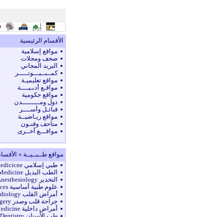
الأقسام الرئيسية
مواقع إسلامية
صحف ومجلات
البريد المجاني
كمــبــيـــوتـــــر
مواقع تعليميـة
مواقـع أدبـيــــة
مواقع حكومية
دول ومـــــــــدن
قبائـل وأســــر
مواقع ريـاضيــة
متاحف وفنـون
مواقـــع أخــرى
مواقع طــبــيــة » الأقسا
طبي إسلامي Islamic Medicicne
الطب البديل Alternative Medicine
التخدير Anesthesiology
علوم طبية أساسية Basic Sciences
أمراض القلب Cardiology
جراحة قلب وصدر Cardiothoracic Surgery
أمراض داخلية Internal Medicine
طب الأسنان Dentistry