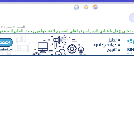
السبت 24 صفر 1448 هـ الموافق
عالى (( قل يا عبادي الذين أسرفوا على أنفسهم لا تقنطوا من رحمة الله إن الله يغفر الذنوب جميعا إ