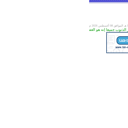
08 أغسطس 2026 م
نه هو الغفور الرحيم (53) )) سورة الزمر