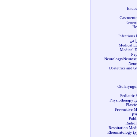
راض
Phy
Rheu