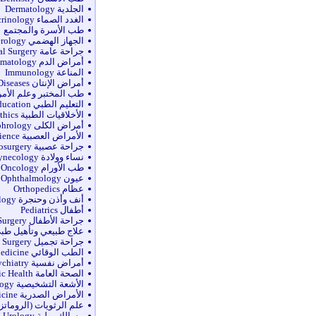
الجلدية Dermatology
الغدد الصماء Endocrinology
طب الأسرة والمجتمع
الجهاز الهضمي Gastroenterology
جراحة عامة General Surgery
أمراض الدم Hematology
المناعة Immunology
أمراض الإنتان Infectious Diseases
طب المختبر وعلم الأم
التعليم الطبي Medical Education
الأخلاقيات الطبية Medical Ethics
أمراض الكلى Nephrology
الأمراض العصبية Neurology/Neuroscience
جراحة عصبية Neurosurgery
نساء وولادة Obstetrics and Gynecology
طب الأورام Oncology
عيون Ophthalmology
عظام Orthopedics
أنف وأذن وحنجرة Otolaryngology
أطفال Pediatrics
جراحة الأطفال Pediatric Surgery
علاج طبيعي وتأهيل طبي siotherapy
جراحة تجميل Plastic Surgery
الطب الوقائي Preventive Medicine
أمراض نفسية psychiatry
الصحة العامة Public Health
الأشعة التشخيصية Radiology
الأمراض الصدرية Respiration Medicine
علم الرثويات (الروماتزم) matology
مسالك بولية Urology