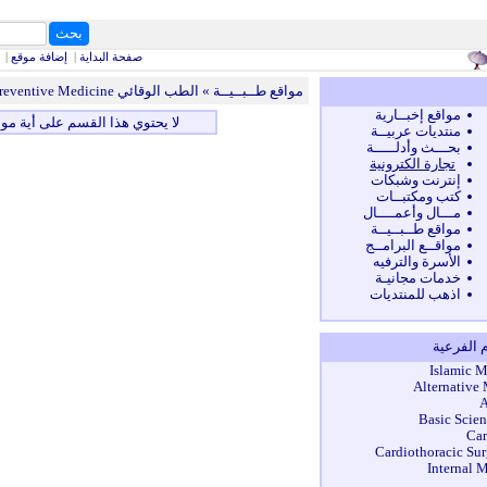
بحث
كلمات البحث
صفحة البداية
|
إضافة موقع
|
مواقع طــبــيــة
» الطب الوقائي Preventive Medicine » عرض المواقع
مواقع إخبــارية
لا يحتوي هذا القسم على أية موا
منتديات عربيــة
بحـــث وأدلـــــة
تجارة الكترونية
إنترنت وشبكات
كتب ومكتبــات
مـــال وأعمــــال
مواقع طــبــيــة
مواقــع البرامــج
الأسرة والترفيه
خدمات مجانيـة
اذهب للمنتديات
م الفرعية