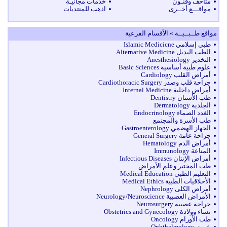
متاحف وفنـون
خدمات مجانيـة
مواقـــع أخــرى
اذهب للمنتديات
مواقع طــبــيــة » الأقسام الفرعية
طبي إسلامي Islamic Medicicne
الطب البديل Alternative Medicine
التخدير Anesthesiology
علوم طبية أساسية Basic Sciences
أمراض القلب Cardiology
جراحة قلب وصدر Cardiothoracic Surgery
أمراض داخلية Internal Medicine
طب الأسنان Dentistry
الجلدية Dermatology
الغدد الصماء Endocrinology
طب الأسرة والمجتمع
الجهاز الهضمي Gastroenterology
جراحة عامة General Surgery
أمراض الدم Hematology
المناعة Immunology
أمراض الإنتان Infectious Diseases
طب المختبر وعلم الأمراض
التعليم الطبي Medical Education
الأخلاقيات الطبية Medical Ethics
أمراض الكلى Nephrology
الأمراض العصبية Neurology/Neuroscience
جراحة عصبية Neurosurgery
نساء وولادة Obstetrics and Gynecology
طب الأورام Oncology
عيون Ophthalmology