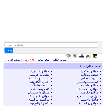
بحث
صفحة البداية
|
إضافة موقع
|
إعلان تجاري
|
سجل الزوار
الأقسام الرئيسية
مواقع إسلامية
مواقع إخبــارية
صحف ومجلات
منتديات عربيــة
البريد المجاني
بحـــث وأدلـــــة
كمــبــيـــوتـــــر
تجارة الكترونية
مواقع تعليميـة
إنترنت وشبكات
مواقـع أدبـيــــة
كتب ومكتبــات
مواقع حكومية
مـــال وأعمــــال
دول ومـــــــــدن
مواقع طــبــيــة
قبائـل وأســــر
مواقــع البرامــج
مواقع ريـاضيــة
الأسرة والترفيه