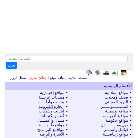
بحث
صفحة البداية
|
إضافة موقع
|
إعلان تجاري
|
سجل الزوار
الأقسام الرئيسية
مواقع إسلامية
مواقع إخبــارية
صحف ومجلات
منتديات عربيــة
البريد المجاني
بحـــث وأدلـــــة
كمــبــيـــوتـــــر
تجارة الكترونية
مواقع تعليميـة
إنترنت وشبكات
مواقـع أدبـيــــة
كتب ومكتبــات
مواقع حكومية
مـــال وأعمــــال
دول ومـــــــــدن
مواقع طــبــيــة
قبائـل وأســــر
مواقــع البرامــج
مواقع ريـاضيــة
الأسرة والترفيه