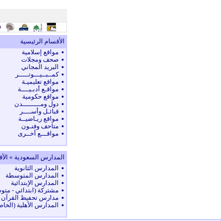
الأقسام الرئيسية
مواقع إسلامية
صحف ومجلات
البريد المجاني
كمــبــيـــوتـــــر
مواقع تعليميـة
مواقـع أدبـيــــة
مواقع حكومية
دول ومـــــــــدن
قبائـل وأســــر
مواقع ريـاضيــة
متاحف وفنـون
مواقـــع أخــرى
المدارس السعودية » الأق
المدارس الثانوية
المدارس المتوسطة
المدارس الإبتدائية
مشتركة (ابتدائي - متو
مدارس تحفيظ القرآن ا
المدارس الأهلية (الخاص