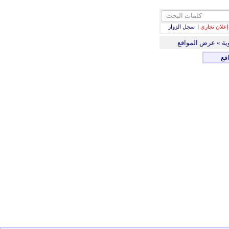
إعلان تجاري
|
سجل الزوار
وية » عرض المواقع
قع