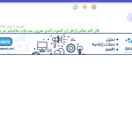
الجمعة 23 صفر 1448 هـ الموافق
قال الله تعالى (( قل إن الموت الذي تفرون منه فإنه ملاقيكم ثم تردون إلى عا