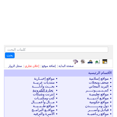
بحث
صفحة البداية
|
إضافة موقع
|
إعلان تجاري
|
سجل الزوار
الأقسام الرئيسية
مواقع إسلامية
مواقع إخبــارية
صحف ومجلات
منتديات عربيــة
البريد المجاني
بحـــث وأدلـــــة
كمــبــيـــوتـــــر
تجارة الكترونية
مواقع تعليميـة
إنترنت وشبكات
مواقـع أدبـيــــة
كتب ومكتبــات
مواقع حكومية
مـــال وأعمــــال
دول ومـــــــــدن
مواقع طــبــيــة
قبائـل وأســــر
مواقــع البرامــج
مواقع ريـاضيــة
الأسرة والترفيه