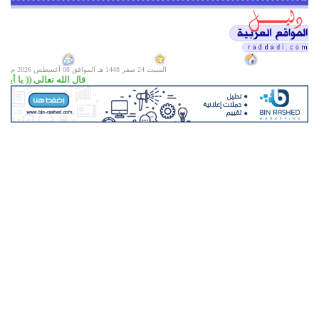
السبت 24 صفر 1448 هـ الموافق
08 أغسطس 2026 م
قال الله تعالى (( يا أيها 