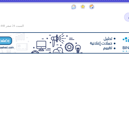
السبت 24 صفر 1448 هـ الموافق