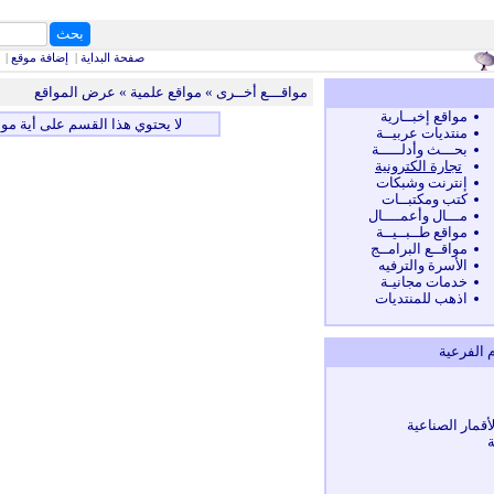
بحث
كلمات البحث
صفحة البداية
|
إضافة موقع
|
مواقـــع أخــرى
» مواقع علمية » عرض المواقع
مواقع إخبــارية
لا يحتوي هذا القسم على أية موا
منتديات عربيــة
بحـــث وأدلـــــة
تجارة الكترونية
إنترنت وشبكات
كتب ومكتبــات
مـــال وأعمــــال
مواقع طــبــيــة
مواقــع البرامــج
الأسرة والترفيه
خدمات مجانيـة
اذهب للمنتديات
م الفرعية
قمار الصناعية
ة