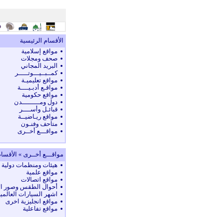
الأقسام الرئيسية
مواقع إسلامية
صحف ومجلات
البريد المجاني
كمــبــيـــوتـــــر
مواقع تعليميـة
مواقـع أدبـيــــة
مواقع حكومية
دول ومـــــــــدن
قبائـل وأســــر
مواقع ريـاضيــة
متاحف وفنـون
مواقـــع أخــرى
مواقـــع أخــرى » الأقسا
هيئات ومنظمات دولية
مواقع علمية
مواقع اتصالات
أحوال الطقس وصور الأ
اشهر السيارات العالمي
مواقع انجليزية اخرى
مواقع تفاعلية