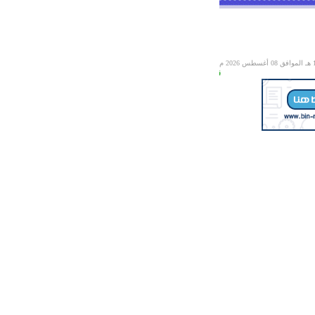
08 أغسطس 2026 م
قال الله تعالى (( اعلموا أنما الحياة الدنيا لعب ولهو وزينة وتفاخر