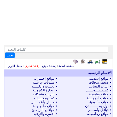
بحث
صفحة البداية
|
إضافة موقع
|
إعلان تجاري
|
سجل الزوار
الأقسام الرئيسية
مواقع إسلامية
مواقع إخبــارية
صحف ومجلات
منتديات عربيــة
البريد المجاني
بحـــث وأدلـــــة
كمــبــيـــوتـــــر
تجارة الكترونية
مواقع تعليميـة
إنترنت وشبكات
مواقـع أدبـيــــة
كتب ومكتبــات
مواقع حكومية
مـــال وأعمــــال
دول ومـــــــــدن
مواقع طــبــيــة
قبائـل وأســــر
مواقــع البرامــج
مواقع ريـاضيــة
الأسرة والترفيه