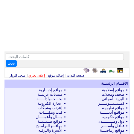
بحث
صفحة البداية
|
إضافة موقع
|
إعلان تجاري
|
سجل الزوار
الأقسام الرئيسية
مواقع إسلامية
مواقع إخبــارية
صحف ومجلات
منتديات عربيــة
البريد المجاني
بحـــث وأدلـــــة
كمــبــيـــوتـــــر
تجارة الكترونية
مواقع تعليميـة
إنترنت وشبكات
مواقـع أدبـيــــة
كتب ومكتبــات
مواقع حكومية
مـــال وأعمــــال
دول ومـــــــــدن
مواقع طــبــيــة
قبائـل وأســــر
مواقــع البرامــج
مواقع ريـاضيــة
الأسرة والترفيه