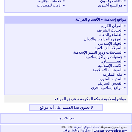
متاحف وفنـون
خدمات مجانيـة
مواقـــع أخــرى
اذهب للمنتديات
مواقع إسلامية » الأقسام الفرعية
القرآن الكريم
الحديث الشريف
العلماء والدعاة
الفرق والمذاهب والأديان
الجهاد الإسلامي
المجلات الإسلامية
التسجيلات ودور النشر الإسلامية
جمعيات ومراكز إسلامية
الفتـــــــــاوى
الكتب الإسلامية
الصوتيات الإسلامية
مكة المكرمة
المدينة المنورة
القدس الشريف
مواقع إسلامية أخرى
مواقع إسلامية
» مكة المكرمة » عرض المواقع
لا يحتوي هذا القسم على أية مواقع
ضع اعلانك هنا
جميع الحقوق محفوظة
لدليل المواقع العربية
1999-2017
|
اتصل بنا
|
روابط موقعنا