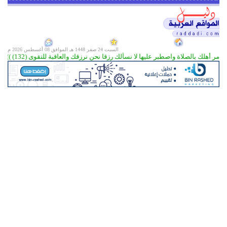
السبت 24 صفر 1448 هـ الموافق
08 أغسطس 2026 م
أمر أهلك بالصلاة واصطبر عليها لا نسألك رزقا نحن نرزقك والعاقبة للتقوى (132) )) سورة طه