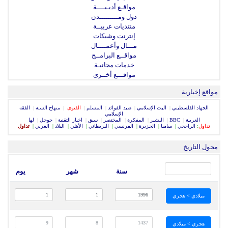
مواقـع أدبـيــــة
دول ومـــــــــدن
منتديات عربيــة
إنترنت وشبكات
مـــال وأعمــــال
مواقــع البرامــج
خدمات مجانيـة
مواقـــع أخــرى
مواقع إخبارية
الجهاد الفلسطيني
|
البث الإسلامي
|
صيد الفوائد
|
المسلم
|
الفتوى
|
منهاج السنة
|
الفقه
الإسلامي
العربية
|
BBC
|
البشير
|
المفكرة
|
المختصر
|
سبق
|
اخبار التقنية
|
جوجل
|
لها
تداول
:
الراجحي
|
سامبا
|
الجزيرة
|
الفرنسي
|
البريطاني
|
الأهلي
|
البلاد
|
العربي
|
تداول
محول التاريخ
سنة
شهر
يوم