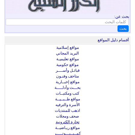
بحث عن:
بحث
أقسام دليل المواقع
مواقع إسلامية
البريد المجاني
مواقع تعليميـة
مواقع حكومية
قبائـل وأســــر
متاحف وفنـون
مواقع إخبــارية
بحـــث وأدلـــــة
كتب ومكتبــات
مواقع طــبــيــة
الأسرة والترفيه
اذهب للمنتديات
صحف ومجلات
تجارة الكترونية
مواقع ريـاضيــة
كمــبــيـــوتـــــر