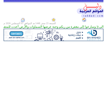
الجمعة 23 صفر 1448 هـ الموافق
07 أغسطس 2026 م
الى (( وسارعوا إلى مغفرة من ربكم وجنة عرضها السماوات والأرض أعدت للمتقين ( 133) )) سورة آل عمران