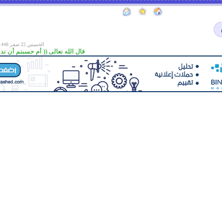
الخميس 22 صفر 1448 هـ الموافق
قال الله تعالى (( أم حسبتم أن تدخلوا 