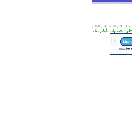
06 أغسطس 2026 م
الجنة ولما يأتكم مثل الذين خلوا من قبلكم مستهم البأساء والضراء وزلزلوا حتى يقول الرسول والذي