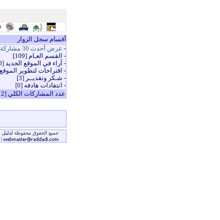
أقسام سجل الزوار
-
عرض أحدث 30 مشاركة
-
القسم العـام
[109]
-
آراء في الموقع الجديد
[0]
-
اقتراحات لتطوير الموقع
-
شـكر وتقديــر
[3]
-
انتقادات هادفه
[0]
عدد المشاركات الكلي [112]
جميع الحقوق محفوظة
لدليل ا
|